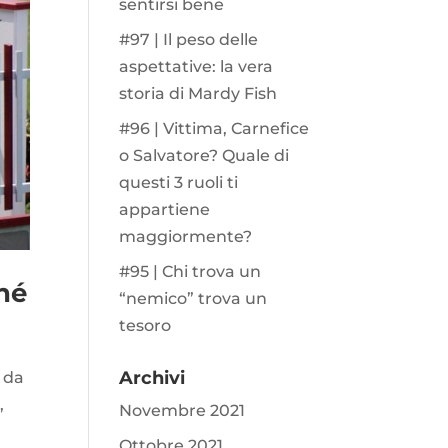
sentirsi bene
#97 | Il peso delle
aspettative: la vera
storia di Mardy Fish
#96 | Vittima, Carnefice
o Salvatore? Quale di
questi 3 ruoli ti
appartiene
maggiormente?
#95 | Chi trova un
ché
“nemico” trova un
tesoro
Archivi
e da
,
Novembre 2021
Ottobre 2021